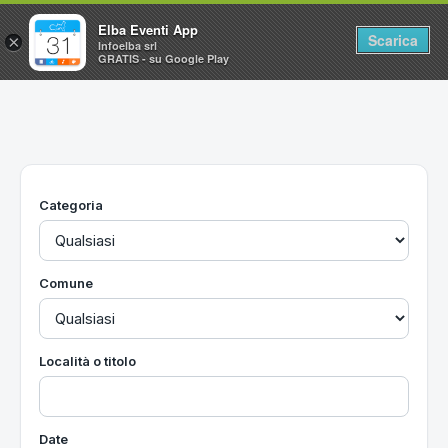
Elba Eventi App
Scarica
×
Infoelba srl
GRATIS - su Google Play
Home
Ricerca avanzata
Segnalaci un evento
Categoria
Utilità
Vacanze all'Isola d'Elba
Comune
Località o titolo
Date