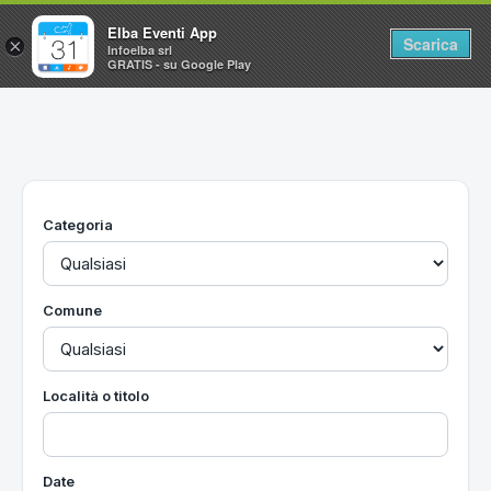
Elba Eventi App
Scarica
×
Infoelba srl
GRATIS - su Google Play
Home
Ricerca avanzata
Segnalaci un evento
Categoria
Utilità
Vacanze all'Isola d'Elba
Comune
Località o titolo
Date