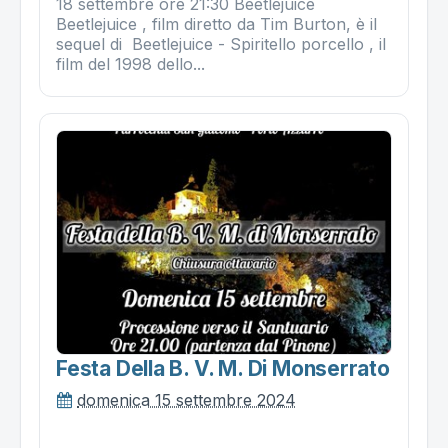
18 settembre ore 21:30 Beetlejuice
Beetlejuice , film diretto da Tim Burton, è il
sequel di Beetlejuice - Spiritello porcello , il
film del 1998 dello...
Festa Della B. V. M. Di Monserrato
domenica 15 settembre 2024