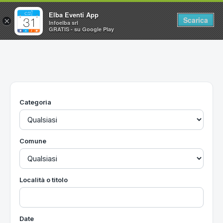
Elba Eventi App
Scarica
×
Infoelba srl
GRATIS - su Google Play
Home
Ricerca avanzata
Segnalaci un evento
Categoria
Utilità
Vacanze all'Isola d'Elba
Comune
Località o titolo
Date