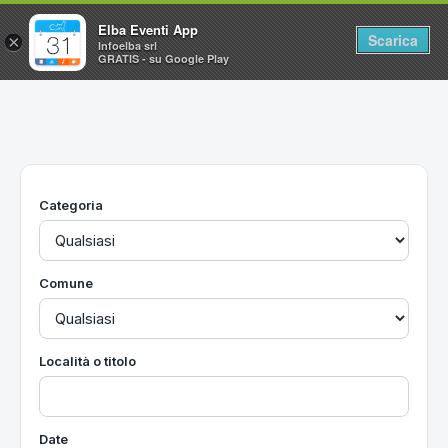
Elba Eventi App
Scarica
×
Infoelba srl
GRATIS - su Google Play
Home
Ricerca avanzata
Segnalaci un evento
Categoria
Utilità
Vacanze all'Isola d'Elba
Comune
Località o titolo
Date