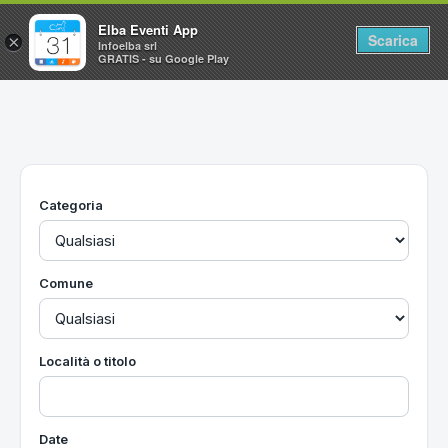
Elba Eventi App
Scarica
×
Infoelba srl
GRATIS - su Google Play
Home
Ricerca avanzata
Segnalaci un evento
Categoria
Utilità
Vacanze all'Isola d'Elba
Comune
Località o titolo
Date