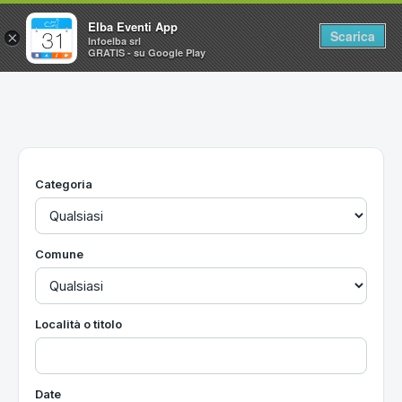
Elba Eventi App
Scarica
×
Infoelba srl
GRATIS - su Google Play
Home
Ricerca avanzata
Segnalaci un evento
Categoria
Utilità
Vacanze all'Isola d'Elba
Comune
Località o titolo
Date