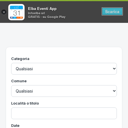
Elba Eventi App
Scarica
×
Infoelba srl
GRATIS - su Google Play
Home
Ricerca avanzata
Segnalaci un evento
Categoria
Utilità
Vacanze all'Isola d'Elba
Comune
Località o titolo
Date