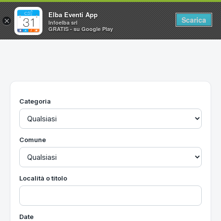
Elba Eventi App
Scarica
×
Infoelba srl
GRATIS - su Google Play
Home
Ricerca avanzata
Segnalaci un evento
Categoria
Utilità
Vacanze all'Isola d'Elba
Comune
Località o titolo
Date