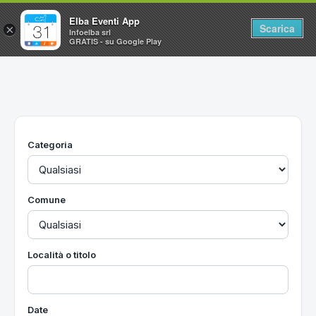
Elba Eventi App
Scarica
×
Infoelba srl
GRATIS - su Google Play
Home
Ricerca avanzata
Segnalaci un evento
Categoria
Utilità
Vacanze all'Isola d'Elba
Comune
Località o titolo
Date