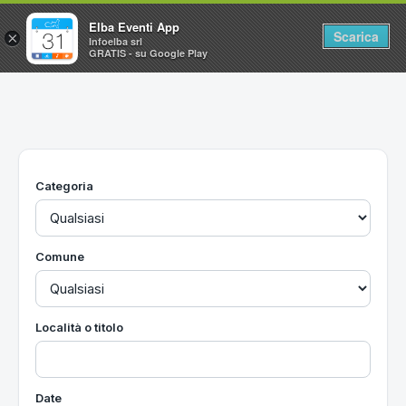
Elba Eventi App
Scarica
×
Infoelba srl
GRATIS - su Google Play
Home
Ricerca avanzata
Segnalaci un evento
Categoria
Utilità
Vacanze all'Isola d'Elba
Comune
Località o titolo
Date