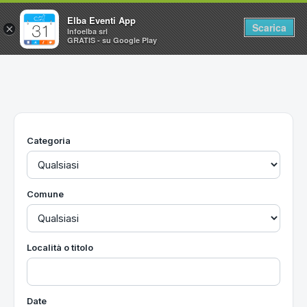
Elba Eventi App
Scarica
×
Infoelba srl
GRATIS - su Google Play
Home
Ricerca avanzata
Segnalaci un evento
Categoria
Utilità
Vacanze all'Isola d'Elba
Comune
Località o titolo
Date