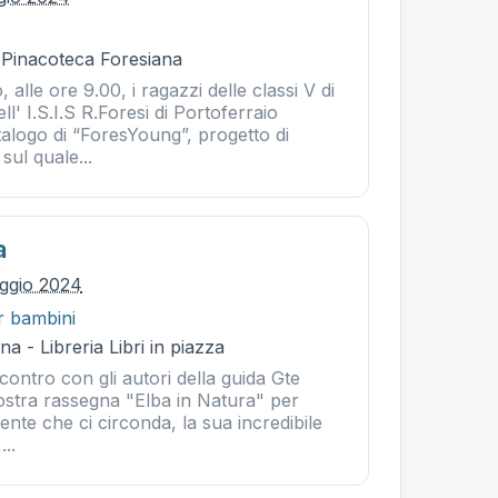
- Pinacoteca Foresiana
alle ore 9.00, i ragazzi delle classi V di
l' I.S.I.S R.Foresi di Portoferraio
talogo di “ForesYoung”, progetto di
sul quale...
a
ggio 2024
r bambini
a - Libreria Libri in piazza
ncontro con gli autori della guida Gte
ostra rassegna "Elba in Natura" per
nte che ci circonda, la sua incredibile
...