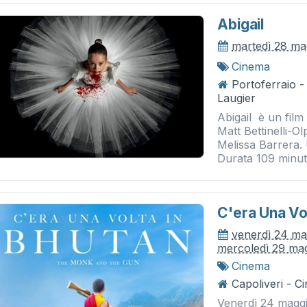
Abigail
martedì 28 ma
Cinema
Portoferraio 
Laugier
Abigail è un film
Matt Bettinelli-Ol
Melissa Barrera. 
Durata 109 minuti.
C'era Una Vo
venerdì 24 ma
mercoledì 29 ma
Cinema
Capoliveri - 
Venerdì 24 maggi