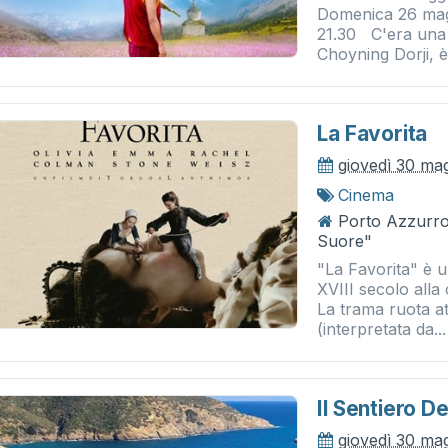
Domenica 26 mag
21.30 C'era una 
Choyning Dorji, è
La Favorita
giovedì 30 ma
Cinema
Porto Azzurro 
Suore"
"La Favorita" è un
XVIII secolo alla
La trama ruota at
(interpretata da...
Il Sentiero D
giovedì 30 ma