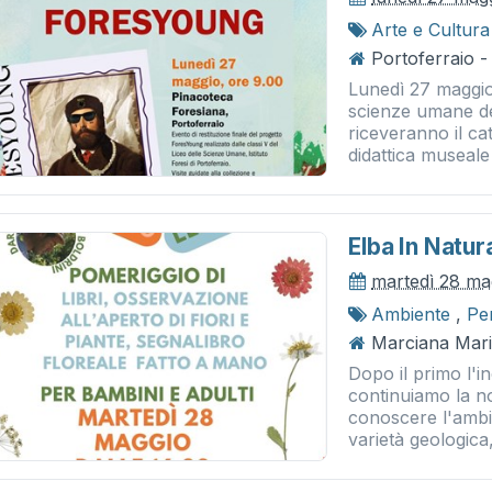
Arte e Cultura
Portoferraio 
Lunedì 27 maggio, 
scienze umane del
riceveranno il ca
didattica museale 
Elba In Natur
martedì 28 ma
Ambiente
,
Pe
Marciana Marin
Dopo il primo l'i
continuiamo la n
conoscere l'ambie
varietà geologica,