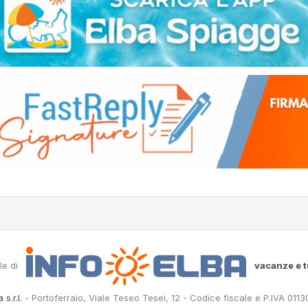
le di
vacanze e t
 s.r.l.
- Portoferraio, Viale Teseo Tesei, 12 - Codice fiscale e P.IVA 011