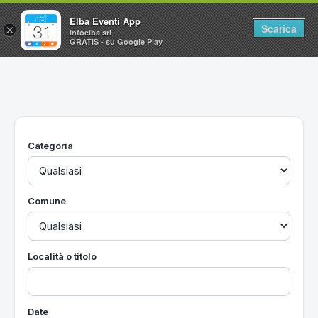
Elba Eventi App
Scarica
×
Infoelba srl
GRATIS - su Google Play
Home
Ricerca avanzata
Segnalaci un evento
Categoria
Utilità
Vacanze all'Isola d'Elba
Comune
Località o titolo
Date