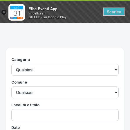
Elba Eventi App
Scarica
×
Infoelba srl
GRATIS - su Google Play
Home
Ricerca avanzata
Segnalaci un evento
Categoria
Utilità
Vacanze all'Isola d'Elba
Comune
Località o titolo
Date