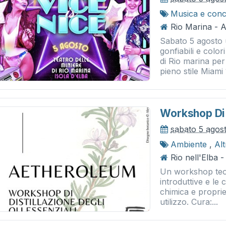
Musica e conc
Rio Marina - A
Sabato 5 agosto 
gonfiabili e color
di Rio marina per 
pieno stile Miami 
Workshop Di D
sabato 5 agos
Ambiente
,
Al
Rio nell'Elba -
Un workshop teor
introduttive e le
chimica e propriet
utilizzo. Cura:...