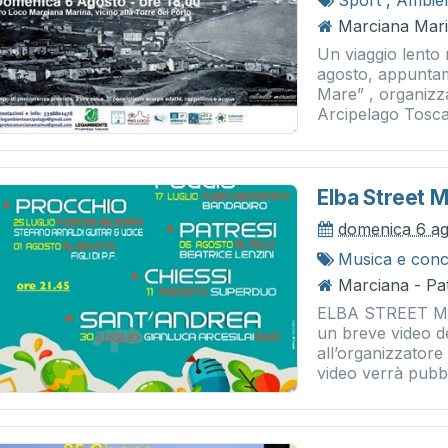
Sport
,
Ambie
Marciana Mari
Un viaggio lento 
agosto, appuntam
Mare” , organizz
Arcipelago Tosca
Elba Street M
domenica 6 a
Musica e conc
Marciana - Pat
ELBA STREET MUS
un breve video de
all’organizzatore
video verrà pubbli