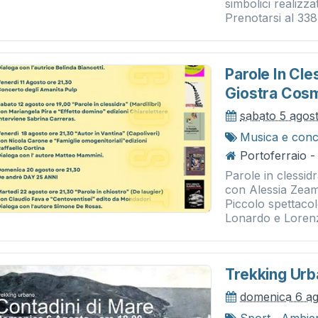
simbolici realizza
Prenotarsi al 33
Parole In Cle
Giostra Cos
sabato 5 agos
Musica e conc
Portoferraio - 
Parole in clessid
con Alessia Zeami
Piccolo spettaco
Lonardo e Loren
Trekking Urb
domenica 6 a