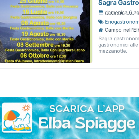
Sagra Gastr
domenica 6 a
Enogastronom
Campo nell'Elb
Sagra gastronomi
gastronomici alle
mezzanotte.