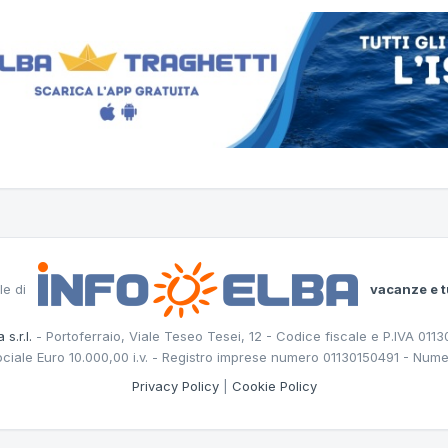
le di
vacanze e t
 s.r.l.
- Portoferraio, Viale Teseo Tesei, 12 - Codice fiscale e P.IVA 011
ociale Euro 10.000,00 i.v. - Registro imprese numero 01130150491 - Nume
Privacy Policy
|
Cookie Policy