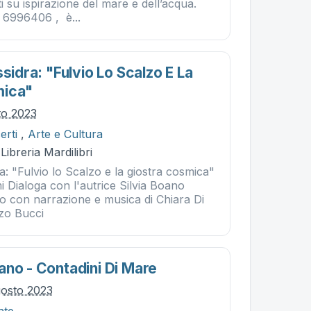
ti su ispirazione del mare e dell’acqua.
8 6996406 , è...
ssidra: "fulvio Lo Scalzo E La
mica"
to 2023
erti
,
Arte e Cultura
Libreria Mardilibri
ra: "Fulvio lo Scalzo e la giostra cosmica"
 Dialoga con l'autrice Silvia Boano
lo con narrazione e musica di Chiara Di
zo Bucci
ano - Contadini Di Mare
gosto 2023