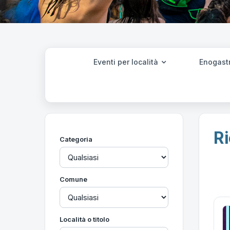
Eventi per località
Enogast
Ri
Categoria
Comune
Località o titolo