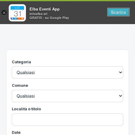
Elba Eventi App
Scarica
×
Infoelba srl
GRATIS - su Google Play
Home
Ricerca avanzata
Segnalaci un evento
Categoria
Utilità
Vacanze all'Isola d'Elba
Comune
Località o titolo
Date