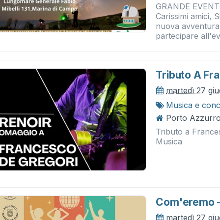
GRANDE EVENTO
Carissimi amici, S
nuova avventura?
partecipare all'ev
Tributo A Fr
martedì 27 gi
Musica e conc
Porto Azzurro 
Tributo a Frances
Musica
Com'eremo -
martedì 27 gi