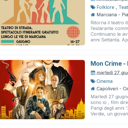
Folklore
,
Tea
Marciana - Pi
Ritorna il teatro 
l’esilarante com
Continuano le avv
anni Settanta. Ap
Mon Crime - 
martedì 27 gi
Cinema
Capoliveri - 
Martedì 27 giugn
sono io , film di
Parigi degli anni 
Verdie, un giovane