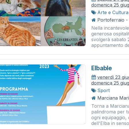
domenica 25 giu
Arte e Cultura
Portoferraio -
Nella incantevole
generosa ospitali
svolgerà sabato 
appuntamento del
Elbable
venerdì 23 gi
domenica 25 giu
Sport
Marciana Mari
Torna a Marcian
palindroma per tu
ogni equipaggio,
dell'Elba in sens