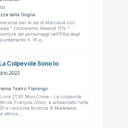
tro
azza della Gogna
itinerante per le vie di Marciana con
media “ Com’eremo Rewind 70’s ”.
enture dei personaggi nell’Elba degli
puntamento il 16 e...
La Colpevole Sono Io
ugno 2023
Cinema Teatro Flamingo
o ore 21:30 Mon Crime - La colpevole
retto da François Ozon, è ambientato nella
'30 e racconta la storia di Madeleine
 attrice...