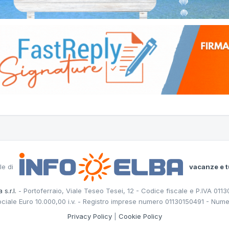
le di
vacanze e t
 s.r.l.
- Portoferraio, Viale Teseo Tesei, 12 - Codice fiscale e P.IVA 011
ociale Euro 10.000,00 i.v. - Registro imprese numero 01130150491 - Nume
Privacy Policy
|
Cookie Policy