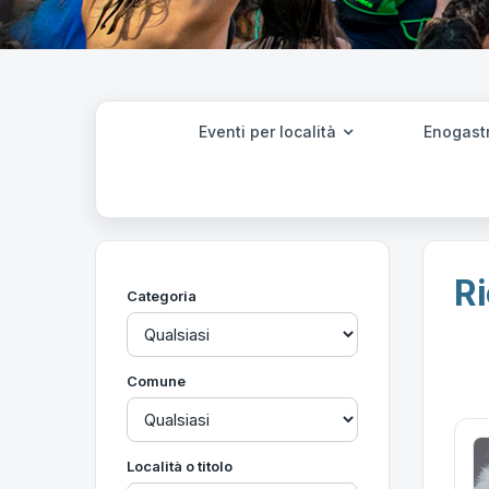
Eventi per località
Enogast
Ri
Categoria
Comune
Località o titolo