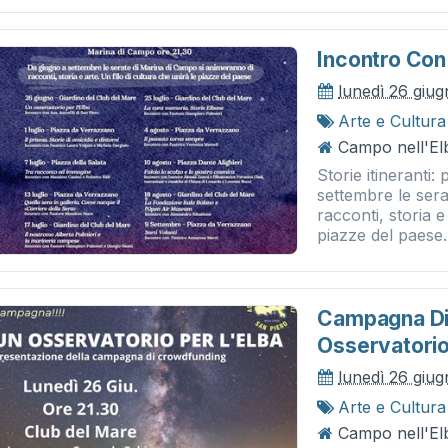
Incontro Con 
lunedì 26 giu
Arte e Cultura
Campo nell'El
Storie itineranti:
settembre le ser
racconti, storia e
piazze del paese. 
Campagna Di 
Osservatorio 
lunedì 26 giu
Arte e Cultura
Campo nell'Elb