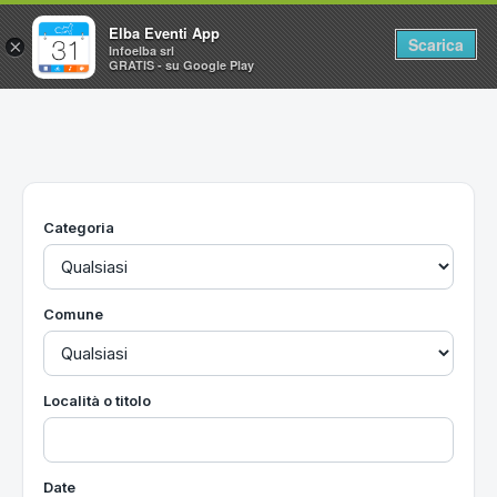
Elba Eventi App
Scarica
×
Infoelba srl
GRATIS - su Google Play
Home
Ricerca avanzata
Segnalaci un evento
Categoria
Utilità
Vacanze all'Isola d'Elba
Comune
Località o titolo
Date