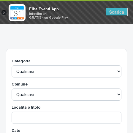
Elba Eventi App
Scarica
×
Infoelba srl
GRATIS - su Google Play
Home
Ricerca avanzata
Segnalaci un evento
Categoria
Utilità
Vacanze all'Isola d'Elba
Comune
Località o titolo
Date