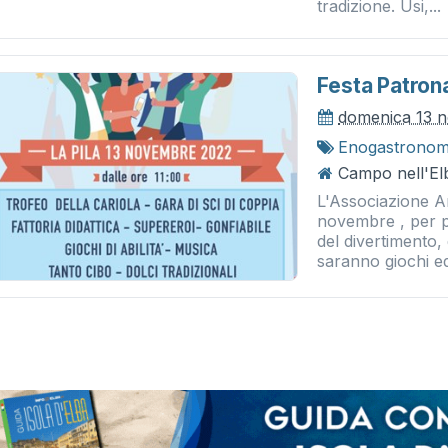
tradizione. Usi,...
Festa Patrona
domenica 13 
Enogastronom
Campo nell'Elb
L'Associazione Am
novembre , per p
del divertimento, 
saranno giochi ed 