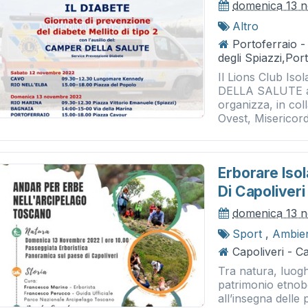
domenica 13 
Altro
Portoferraio 
degli Spiazzi,Por
Il Lions Club Is
DELLA SALUTE all’
organizza, in c
Ovest, Misericord
Erborare Iso
Di Capoliveri
domenica 13 
Sport
,
Ambie
Capoliveri - Ca
Tra natura, luogh
patrimonio etnob
all’insegna delle 