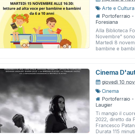
Arte e Cultura
Portoferraio -
Foresiana
Alla Biblioteca F
Novembre” sono 
Martedì 8 novembr
bambine e bambini
Cinema D'aut
giovedì 10 no
Cinema
Portoferraio 
Laugier
Ti mangio il cuo
2022, diretto da
Francesco Patanè
Durata 115 minuti.