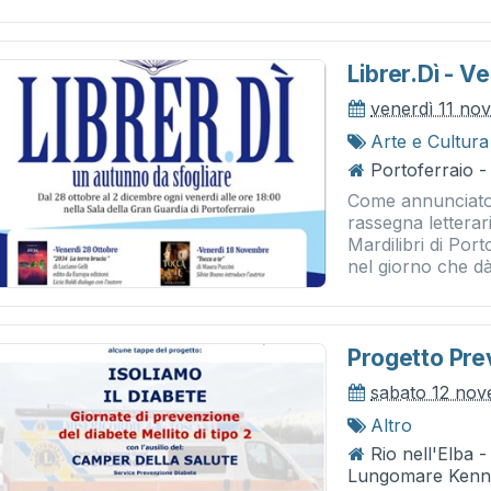
Librer.dì - V
venerdì 11 no
Arte e Cultura
Portoferraio -
Come annunciato 
rassegna letterar
Mardilibri di Po
nel giorno che dà
Progetto Pre
sabato 12 no
Altro
Rio nell'Elba 
Lungomare Kenn