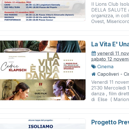
Il Lions Club Is
DELLA SALUTE all’
organizza, in c
Ovest, Misericord
La Vita E' Un
venerdì 11 no
sabato 12 novem
Cinema
Capoliveri - 
Venerdì 11 nove
21:30 Mercoledì 
danza , film dire
di Elise ( Marion
Progetto Pre