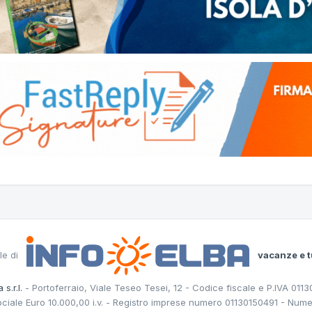
le di
vacanze e t
 s.r.l.
- Portoferraio, Viale Teseo Tesei, 12 - Codice fiscale e P.IVA 011
ociale Euro 10.000,00 i.v. - Registro imprese numero 01130150491 - Nume