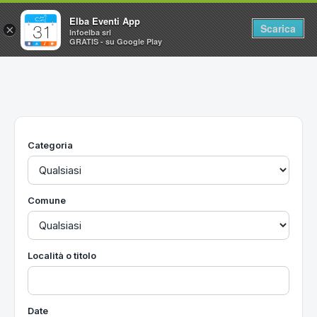
Elba Eventi App
Scarica
×
Infoelba srl
GRATIS - su Google Play
Home
Ricerca avanzata
Segnalaci un evento
Categoria
Utilità
Vacanze all'Isola d'Elba
Comune
Località o titolo
Date