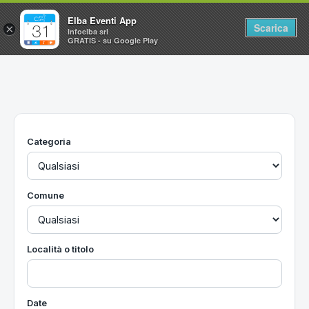
Elba Eventi App
Scarica
×
Infoelba srl
GRATIS - su Google Play
Home
Ricerca avanzata
Segnalaci un evento
Categoria
Utilità
Vacanze all'Isola d'Elba
Comune
Località o titolo
Date