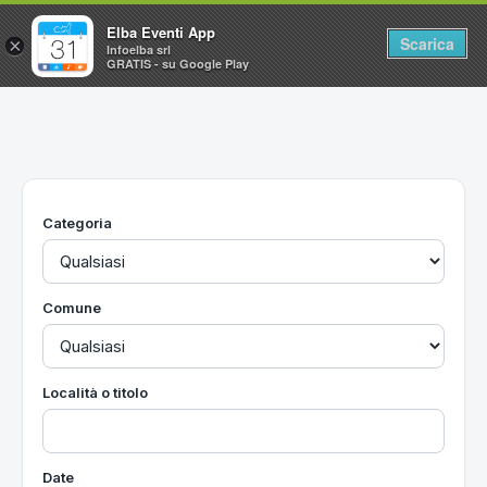
Elba Eventi App
Scarica
×
Infoelba srl
GRATIS - su Google Play
Home
Ricerca avanzata
Segnalaci un evento
Categoria
Utilità
Vacanze all'Isola d'Elba
Comune
Località o titolo
Date