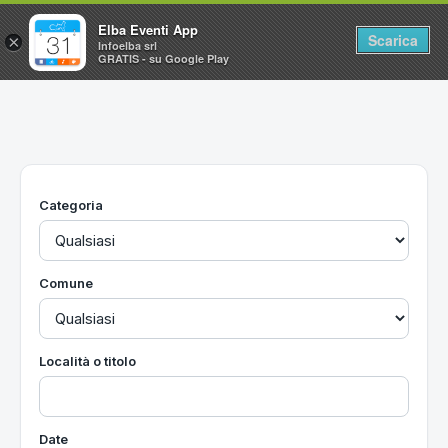
Elba Eventi App
Scarica
×
Infoelba srl
GRATIS - su Google Play
Home
Ricerca avanzata
Segnalaci un evento
Categoria
Utilità
Vacanze all'Isola d'Elba
Comune
Località o titolo
Date