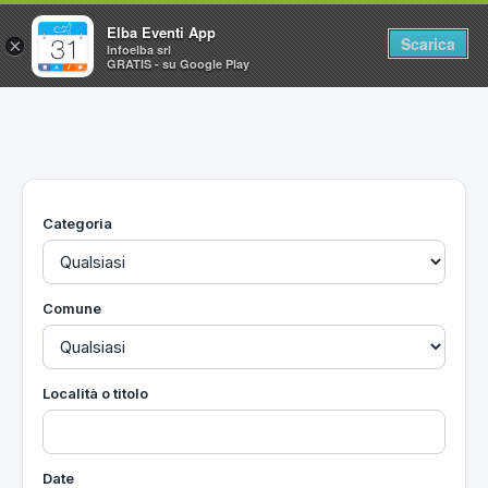
Elba Eventi App
Scarica
×
Infoelba srl
GRATIS - su Google Play
Home
Ricerca avanzata
Segnalaci un evento
Categoria
Utilità
Vacanze all'Isola d'Elba
Comune
Località o titolo
Date