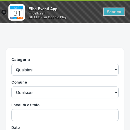
Elba Eventi App
Scarica
×
Infoelba srl
GRATIS - su Google Play
Home
Ricerca avanzata
Segnalaci un evento
Categoria
Utilità
Vacanze all'Isola d'Elba
Comune
Località o titolo
Date