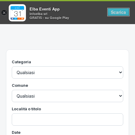
Elba Eventi App
Scarica
×
Infoelba srl
GRATIS - su Google Play
Home
Ricerca avanzata
Segnalaci un evento
Categoria
Utilità
Vacanze all'Isola d'Elba
Comune
Località o titolo
Date