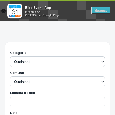
Elba Eventi App
Scarica
×
Infoelba srl
GRATIS - su Google Play
Home
Ricerca avanzata
Segnalaci un evento
Categoria
Utilità
Vacanze all'Isola d'Elba
Comune
Località o titolo
Date