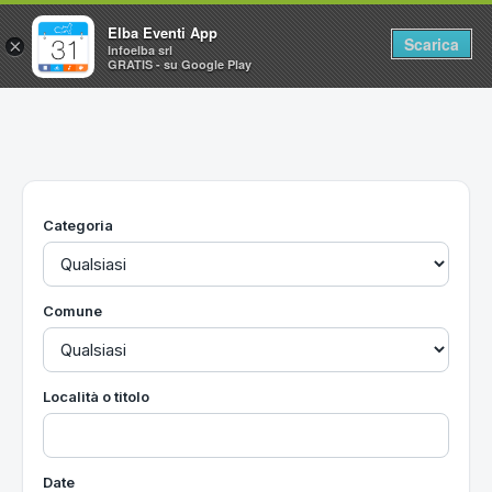
Elba Eventi App
Scarica
×
Infoelba srl
GRATIS - su Google Play
Home
Ricerca avanzata
Segnalaci un evento
Categoria
Utilità
Vacanze all'Isola d'Elba
Comune
Località o titolo
Date