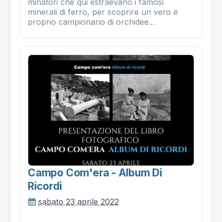
minatori che qui estraevano i famosi
minerali di ferro, per scoprire un vero e
proprio campionario di orchidee...
Campo Com'era - Album Di
Ricordi
sabato 23 aprile 2022