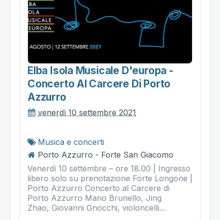
Elba Isola Musicale D'europa -
Concerto Al Carcere Di Porto
Azzurro
venerdì 10 settembre 2021
Musica e concerti
Porto Azzurro - Forte San Giacomo
Venerdì 10 settembre – ore 18.00 | Ingresso
libero solo su prenotazione Forte Longone |
Porto Azzurro Concerto al Carcere di
Porto Azzurro Mario Brunello, Jing
Zhao, Giovanni Gnocchi, violoncelli...