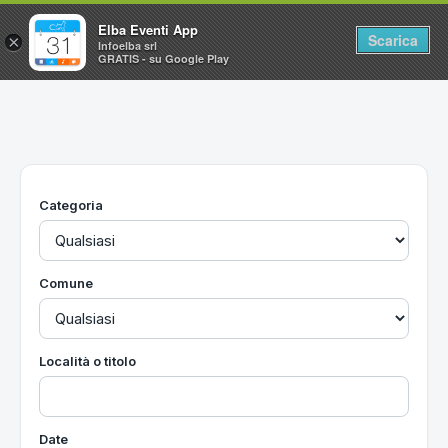
Elba Eventi App
Scarica
×
Infoelba srl
GRATIS - su Google Play
Home
Ricerca avanzata
Segnalaci un evento
Categoria
Utilità
Vacanze all'Isola d'Elba
Comune
Località o titolo
Date