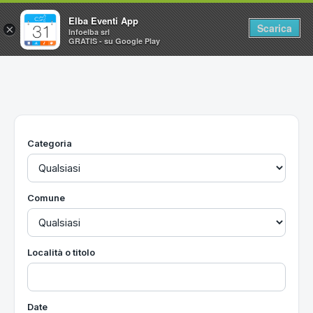
Elba Eventi App
Scarica
×
Infoelba srl
GRATIS - su Google Play
Home
Ricerca avanzata
Segnalaci un evento
Categoria
Utilità
Vacanze all'Isola d'Elba
Comune
Località o titolo
Date