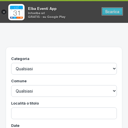
Elba Eventi App
Scarica
×
Infoelba srl
GRATIS - su Google Play
Home
Ricerca avanzata
Segnalaci un evento
Categoria
Utilità
Vacanze all'Isola d'Elba
Comune
Località o titolo
Date