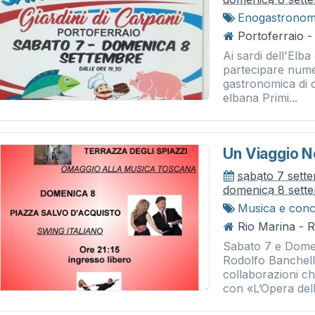
Enogastronom
Portoferraio - 
Ai sardi dell'Elba 
partecipare numer
gastronomica di d
elbana Primi...
Un Viaggio Ne
sabato 7 sett
domenica 8 sett
Musica e conc
Rio Marina - 
Sabato 7 e Domen
Rodolfo Banchell
collaborazioni c
con «L’Opera dell