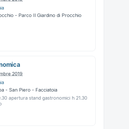
ia
cchio - Parco Il Giardino di Procchio
onomica
embre 2019
ia
a - San Piero - Facciatoia
9.30 apertura stand gastronomici h 21.30
o