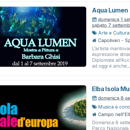
Aqua Lumen
domenica 1 se
sabato 7 settem
Arte e Cultura
Capoliveri - Sp
L’artista mantova
espressione dinami
Diplomata all’Acc
ad oggi è anche..
Elba Isola M
domenica 8 se
Musica e conc
Campo nell'Elb
Domenica 8 sette
Parco Nazionale