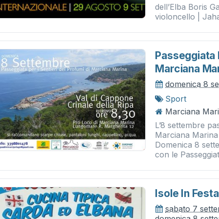
dell’Elba Boris Ga
violoncello | Jaha
Passeggiata P
Marciana Ma
domenica 8 se
Sport
Marciana Marina
L’8 settembre pas
Marciana Marina 
Domenica 8 sett
con le Passeggiate
Isole In Festa
sabato 7 sett
domenica 8 sett