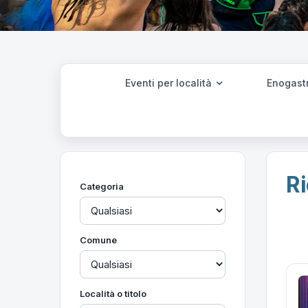
Eventi per località
Enogast
Ri
Categoria
Comune
Località o titolo