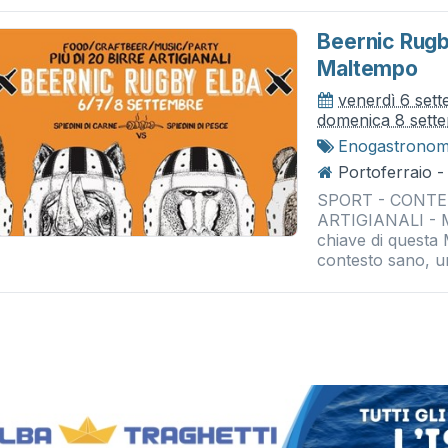
Beernic Rugb
Maltempo
venerdì 6 set
domenica 8 sett
Enogastronom
Portoferraio 
SPORT - CONTES
ARTIGIANALI - M
chiave di questa
contesto sano, un