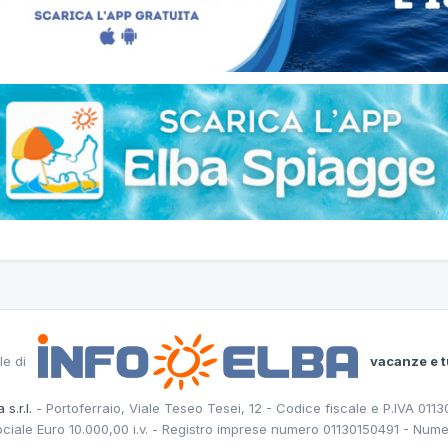
le di
vacanze e t
 s.r.l.
- Portoferraio, Viale Teseo Tesei, 12 - Codice fiscale e P.IVA 011
ociale Euro 10.000,00 i.v. - Registro imprese numero 01130150491 - Nume