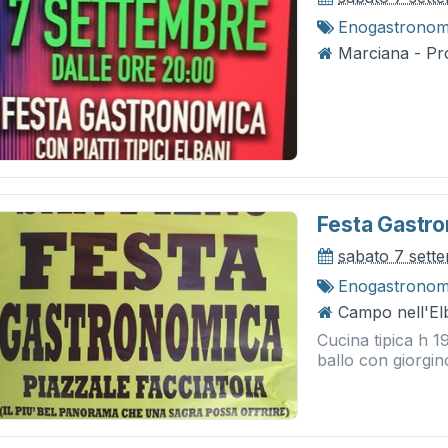
Enogastronom
Marciana - Pro
Festa Gastr
sabato 7 sett
Enogastronom
Campo nell'Elb
Cucina tipica h 1
ballo con giorgin