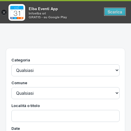
Elba Eventi App
Scarica
×
Infoelba srl
GRATIS - su Google Play
Home
Ricerca avanzata
Segnalaci un evento
Categoria
Utilità
Vacanze all'Isola d'Elba
Comune
Località o titolo
Date