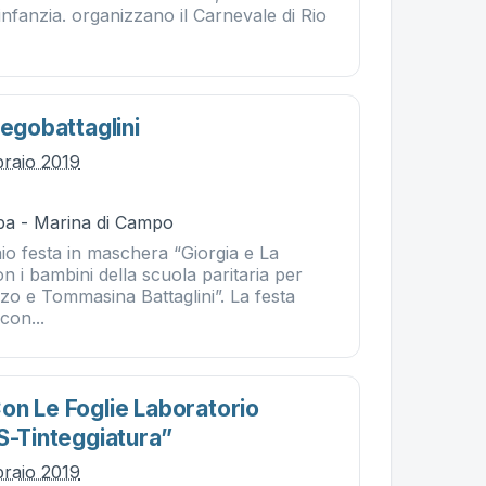
'infanzia. organizzano il Carnevale di Rio
Legobattaglini
braio 2019
ba - Marina di Campo
io festa in maschera “Giorgia e La
on i bambini della scuola paritaria per
nzo e Tommasina Battaglini”. La festa
 con...
on Le Foglie Laboratorio
s-Tinteggiatura”
braio 2019