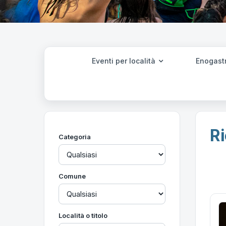
Eventi per località
Enogast
Ri
Categoria
Comune
Località o titolo