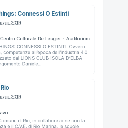
hings: Connessi O Estinti
braio 2019
 Centro Culturale De Laugier - Auditorium
HINGS: CONNESSI O ESTINTI. Ovvero
 competenze all’epoca dell’industria 4.0
izzato dal LIONS CLUB ISOLA D’ELBA
rgomento Daniele...
 Rio
braio 2019
Cavo
Comune di Rio, in collaborazione con la
za e il C.V.E. di Rio Marina, le scuole