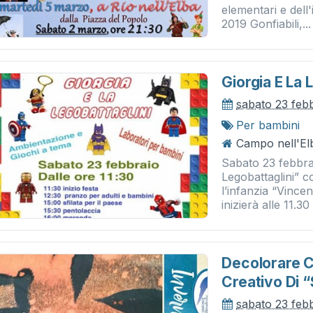
elementari e dell
2019 Gonfiabili,...
Giorgia E La 
sabato 23 feb
Per bambini
Campo nell'El
Sabato 23 febbra
Legobattaglini” c
l’infanzia “Vince
inizierà alle 11.30
Decolorare C
Creativo Di “
sabato 23 feb