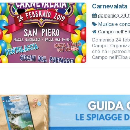
Carnevalata
domenica 24 f
Musica e conc
Campo nell'El
Domenica 24 febb
Campo. Organizzat
che ha il patroci
Campo nell’Elba av