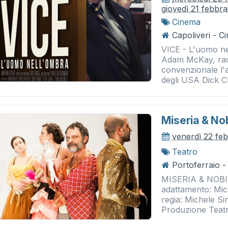
giovedì 21 febbra
Cinema
Capoliveri - 
VICE - L'uomo nel
Adam McKay, rac
convenzionale l'a
degli USA Dick Ch
Miseria & Nob
venerdì 22 fe
Teatro
Portoferraio - 
MISERIA & NOBIL
adattamento: Mic
regia: Michele Si
Produzione Teatr