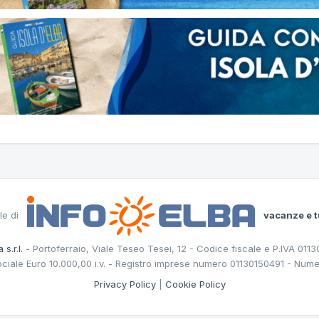
le di
vacanze e t
 s.r.l.
- Portoferraio, Viale Teseo Tesei, 12 - Codice fiscale e P.IVA 011
ociale Euro 10.000,00 i.v. - Registro imprese numero 01130150491 - Nume
Privacy Policy
|
Cookie Policy