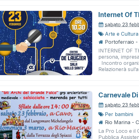
Internet Of T
sabato 23 feb
Arte e Cultura
Portoferraio -
INTERNET OF T
persona, impresa,
Incontro organ
Relazionerà sul’a
Carnevale Di
sabato 23 feb
Per bambini
Rio Marina - 
La Pro Loco e il 
Pubblica Assisten