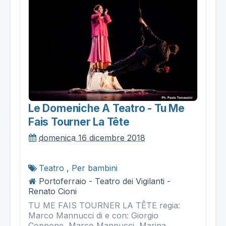
Le Domeniche A Teatro - Tu Me
Fais Tourner La Tête
domenica 16 dicembre 2018
Teatro
,
Per bambini
Portoferraio - Teatro dei Vigilanti -
Renato Cioni
TU ME FAIS TOURNER LA TÊTE regia:
Marco Mannucci di e con: Giorgio
Coppone, Marco Mannucci, Marina