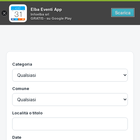
Elba Eventi App
Scarica
×
Infoelba srl
GRATIS - su Google Play
Home
Ricerca avanzata
Segnalaci un evento
Categoria
Utilità
Vacanze all'Isola d'Elba
Comune
Località o titolo
Date