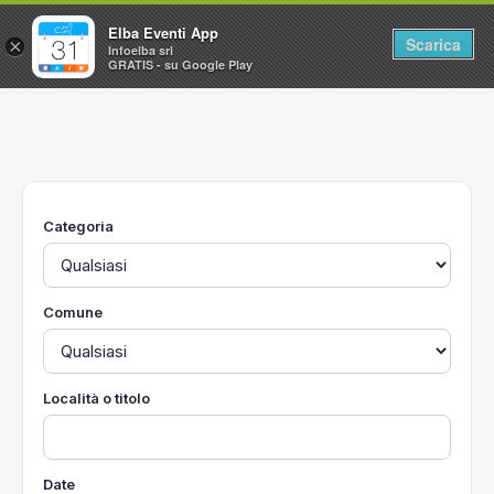
Elba Eventi App
Scarica
×
Infoelba srl
GRATIS - su Google Play
Home
Ricerca avanzata
Segnalaci un evento
Categoria
Utilità
Vacanze all'Isola d'Elba
Comune
Località o titolo
Date