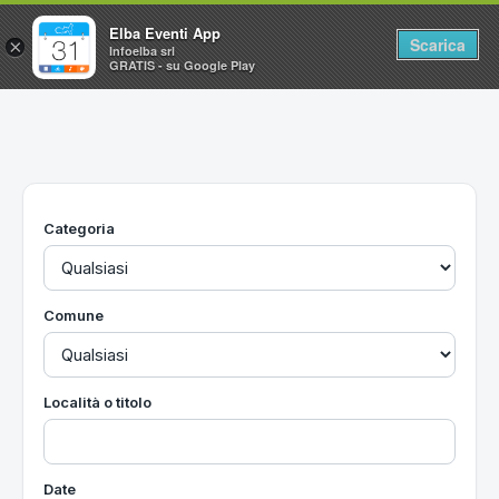
Elba Eventi App
Scarica
×
Infoelba srl
GRATIS - su Google Play
Home
Ricerca avanzata
Segnalaci un evento
Categoria
Utilità
Vacanze all'Isola d'Elba
Comune
Località o titolo
Date