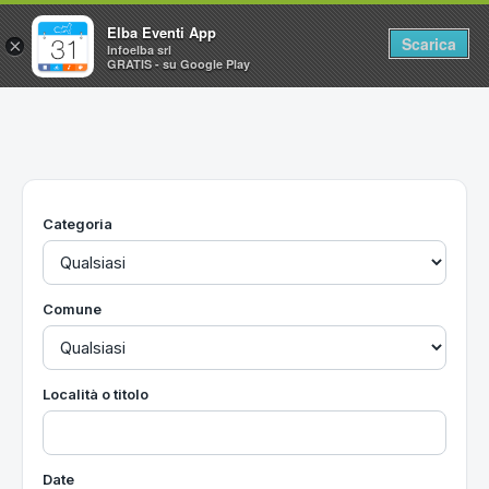
Elba Eventi App
Scarica
×
Infoelba srl
GRATIS - su Google Play
Home
Ricerca avanzata
Segnalaci un evento
Categoria
Utilità
Vacanze all'Isola d'Elba
Comune
Località o titolo
Date