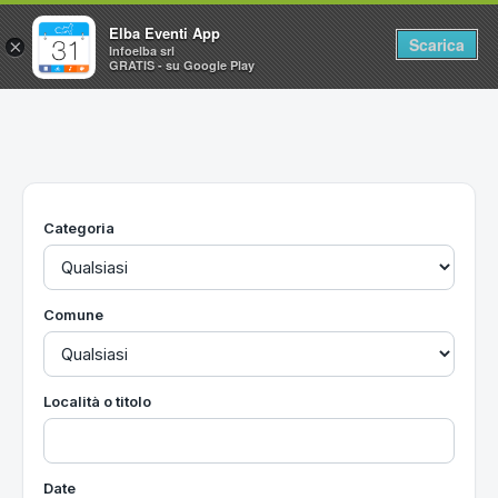
Elba Eventi App
Scarica
×
Infoelba srl
GRATIS - su Google Play
Home
Ricerca avanzata
Segnalaci un evento
Categoria
Utilità
Vacanze all'Isola d'Elba
Comune
Località o titolo
Date