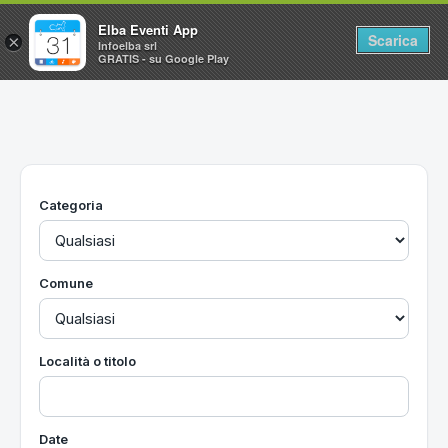
Elba Eventi App
Scarica
×
Infoelba srl
GRATIS - su Google Play
Home
Ricerca avanzata
Segnalaci un evento
Categoria
Utilità
Vacanze all'Isola d'Elba
Comune
Località o titolo
Date