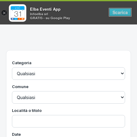
Elba Eventi App
Scarica
×
Infoelba srl
GRATIS - su Google Play
Home
Ricerca avanzata
Segnalaci un evento
Categoria
Utilità
Vacanze all'Isola d'Elba
Comune
Località o titolo
Date