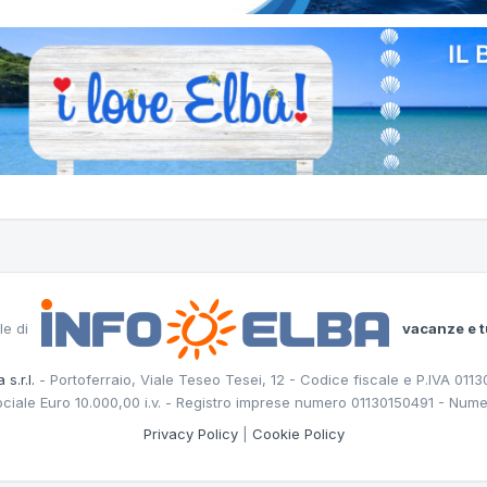
le di
vacanze e t
 s.r.l.
- Portoferraio, Viale Teseo Tesei, 12 - Codice fiscale e P.IVA 011
ociale Euro 10.000,00 i.v. - Registro imprese numero 01130150491 - Nume
Privacy Policy
|
Cookie Policy