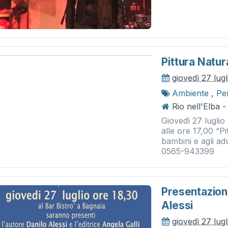
Pittura Natur
giovedì 27 lug
Ambiente
,
Pe
Rio nell'Elba 
Giovedì 27 luglio
alle ore 17,00 “Pi
bambini e agli adul
0565-943399
Presentazion
Alessi
giovedì 27 lug