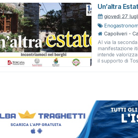
Un’altra Esta
giovedì 27 lug
Enogastronom
Capoliveri - Ca
Al via la seconda 
manifestazione i
intende valorizza
il supporto di Tos