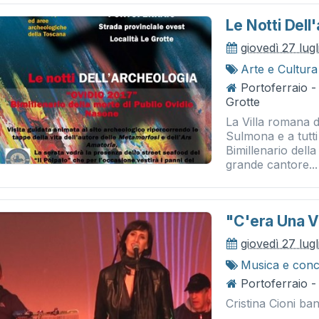
Le Notti Dell
giovedì 27 lug
Arte e Cultura
Portoferraio -
Grotte
La Villa romana de
Sulmona e a tutti 
Bimillenario della
grande cantore...
"c'era Una V
giovedì 27 lug
Musica e conc
Portoferraio 
Cristina Cioni ba