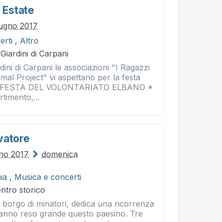
o Estate
iugno 2017
erti
,
Altro
Giardini di Carpani
rdini di Carpani le associazioni "I Ragazzi
imal Project" vi aspettano per la festa
 LA FESTA DEL VOLONTARIATO ELBANO *
rtimento,...
vatore
gno 2017
domenica
ia
,
Musica e concerti
entro storico
o borgo di minatori, dedica una ricorrenza
hanno reso grande questo paesino. Tre