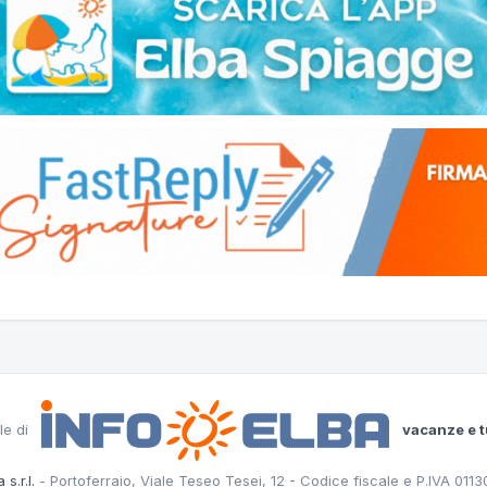
le di
vacanze e t
 s.r.l.
- Portoferraio, Viale Teseo Tesei, 12 - Codice fiscale e P.IVA 011