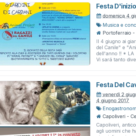
Festa D'inizi
domenica 4 g
Musica e conc
Portoferraio - 
Il 4 giugno ai gia
del Canile" e "An
dell'anno !! *
Vi sará tanto dive
Festa Del Ca
venerdì 2 giu
4 giugno 2017
Enogastronom
Capoliveri - C
Capoliveri, antic
agli uomini che 