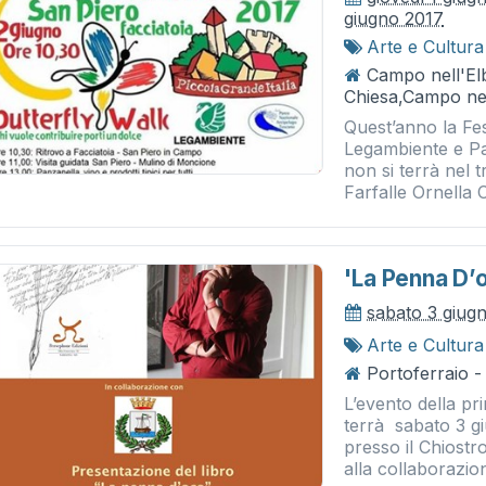
giugno 2017
Arte e Cultura
Campo nell'Elb
Chiesa,Campo nel
Quest’anno la Fes
Legambiente e Pa
non si terrà nel 
Farfalle Ornella 
'la Penna D’o
sabato 3 giug
Arte e Cultura
Portoferraio -
L’evento della p
terrà sabato 3 gi
presso il Chiostr
alla collaborazio