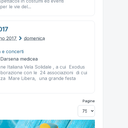
spettacoli in costumi ed eventi
er le vie del...
017
gno 2017
domenica
 e concerti
- Darsena medicea
e Italiana Vela Solidale , a cui Exodus
aborazione con le 24 associazioni di cui
lizza Mare Libera, una grande festa
Pagine