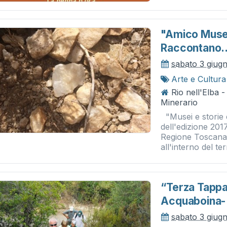
"amico Museo
Raccontano..
sabato 3 giug
Arte e Cultura
Rio nell'Elba 
Minerario
"Musei e storie 
dell'edizione 20
Regione Toscana c
all'interno del terr
“terza Tappa 
Acquaboina-
sabato 3 giug