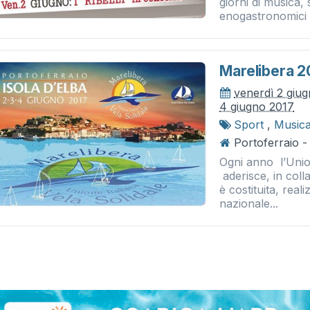
giorni di musica, 
enogastronomici p
Marelibera 2
venerdì 2 giu
4 giugno 2017
Sport
,
Musica
Portoferraio 
Ogni anno l’Union
aderisce, in coll
è costituita, rea
nazionale...