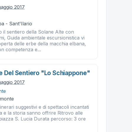
maggio 2017
a - Sant'Ilario
 il sentiero della Solane Alte con
i, Guida ambientale escursionistica vi
operta delle erbe della macchia elbana,
on competenza e...
e Del Sentiero "lo Schiappone"
maggio 2017
nte
omonte
tinerari suggestivi e di spettacoli incantati
 e la storia sanno offrire Ritrovo alle
iazza S. Lucia Durata percorso: 3 ore