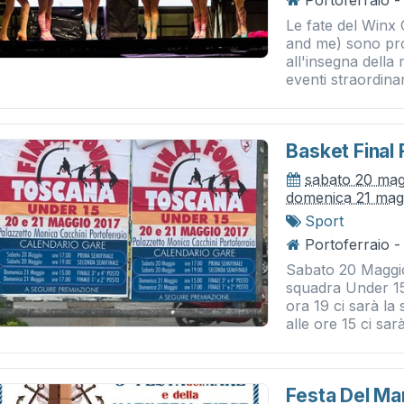
Portoferraio -
Le fate del Winx 
and me) sono pro
all'insegna della 
eventi straordinari
Basket Final
sabato 20 mag
domenica 21 mag
Sport
Portoferraio 
Sabato 20 Maggio
squadra Under 15
ora 19 ci sarà l
alle ore 15 ci sarà
Festa Del Mar