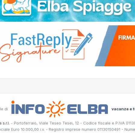
le di
vacanze e t
 s.r.l.
- Portoferraio, Viale Teseo Tesei, 12 - Codice fiscale e P.IVA 011
ociale Euro 10.000,00 i.v. - Registro imprese numero 01130150491 - Nume