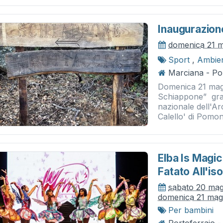
Inaugurazion
domenica 21 
Sport
,
Ambie
Marciana - P
Domenica 21 magg
Schiappone” graz
nazionale dell'Ar
Calello' di Pomon
Elba Is Magi
Fatato All'is
sabato 20 mag
domenica 21 mag
Per bambini