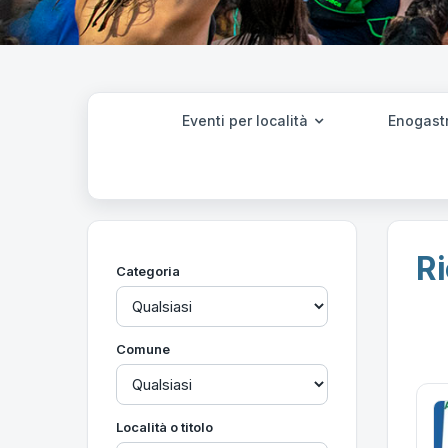
Eventi per località
Enogast
Ri
Categoria
Comune
Località o titolo