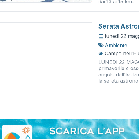
dai 13 ai 15 km...
Serata Astr
lunedì 22 mag
Ambiente
Campo nell'El
LUNEDI 22 MAGGI
primaverile e oss
angolo dell’Isola
la serata astron