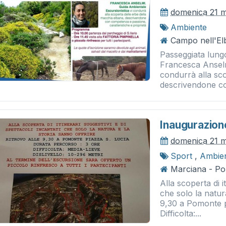
domenica 21 
Ambiente
Campo nell'Elb
Passeggiata lungo
Francesca Anselm
condurrà alla sc
descrivendone c
Inaugurazion
domenica 21 
Sport
,
Ambie
Marciana - P
Alla scoperta di i
che solo la natura
9,30 a Pomonte p
Difficolta:...