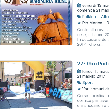
venerdì 19 ma
domenica 21 mag
Folklore
,
Altr
Rio Marina - 
Conto alla rovesc
riese, edizione 2
In occasione dell
2017, che si...
27° Giro Podi
lunedì 15 mag
21 maggio 2017
Sport
Vari comuni del
Corsa podistica a
cornice primaveri
e si snodano su p