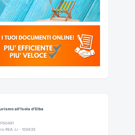
urismo all'Isola d'Elba
30150491
ro REA: LI - 100635