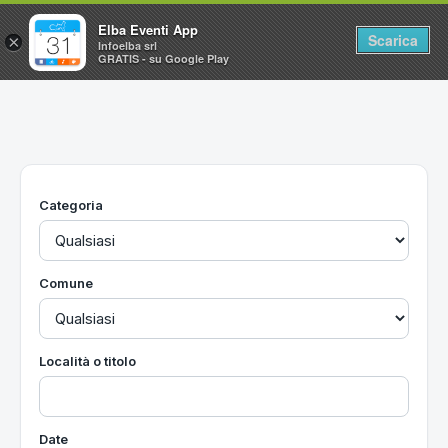
Elba Eventi App
Scarica
×
Infoelba srl
GRATIS - su Google Play
Home
Ricerca avanzata
Segnalaci un evento
Categoria
Utilità
Vacanze all'Isola d'Elba
Comune
Località o titolo
Date