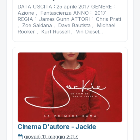
DATA USCITA : 25 aprile 2017 GENERE :
Azione , Fantascienza ANNO : 2017
REGIA : James Gunn ATTORI : Chris Pratt
, Zoe Saldana , Dave Bautista , Michael
Rooker , Kurt Russell , Vin Diesel...
Cinema D'autore - Jackie
giovedì 11 maggio 2017