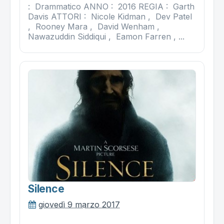
: Drammatico ANNO : 2016 REGIA : Garth
Davis ATTORI : Nicole Kidman , Dev Patel
, Rooney Mara , David Wenham ,
Nawazuddin Siddiqui , Eamon Farren , ...
Silence
giovedì 9 marzo 2017