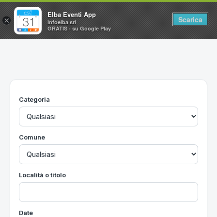
Elba Eventi App
Scarica
×
Infoelba srl
GRATIS - su Google Play
Home
Ricerca avanzata
Segnalaci un evento
Categoria
Utilità
Vacanze all'Isola d'Elba
Comune
Località o titolo
Date