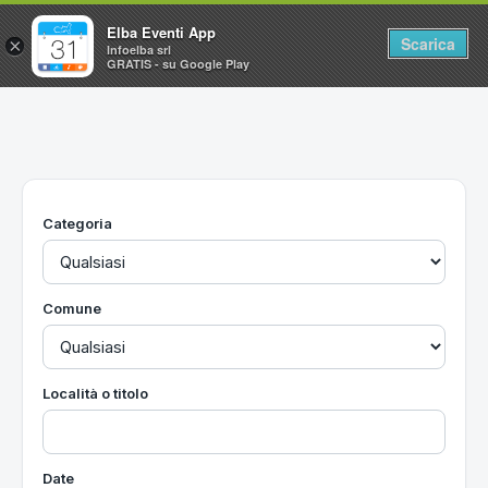
Elba Eventi App
Scarica
×
Infoelba srl
GRATIS - su Google Play
Home
Ricerca avanzata
Segnalaci un evento
Categoria
Utilità
Vacanze all'Isola d'Elba
Comune
Località o titolo
Date