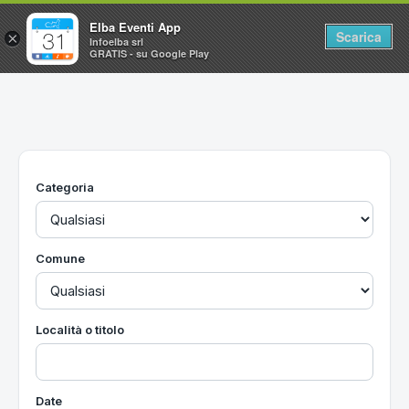
Elba Eventi App
Scarica
×
Infoelba srl
GRATIS - su Google Play
Home
Ricerca avanzata
Segnalaci un evento
Categoria
Utilità
Vacanze all'Isola d'Elba
Comune
Località o titolo
Date