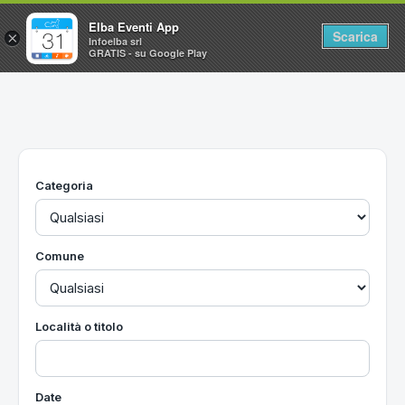
Elba Eventi App
Scarica
×
Infoelba srl
GRATIS - su Google Play
Home
Ricerca avanzata
Segnalaci un evento
Categoria
Utilità
Vacanze all'Isola d'Elba
Comune
Località o titolo
Date