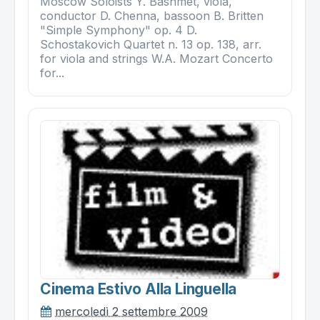
Moscow Soloists Y. Bashmet, viola,
conductor D. Chenna, bassoon B. Britten
"Simple Symphony" op. 4 D.
Schostakovich Quartet n. 13 op. 138, arr.
for viola and strings W.A. Mozart Concerto
for...
Cinema Estivo Alla Linguella
mercoledì 2 settembre 2009